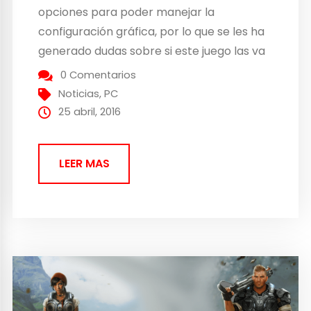
opciones para poder manejar la
configuración gráfica, por lo que se les ha
generado dudas sobre si este juego las va
a mantener o no. ID Software sin embargo
0 Comentarios
ha prometido que este shooter no va a
Noticias
,
PC
decepcionar a nadie. «Quisiéramos...
25 abril, 2016
LEER MAS