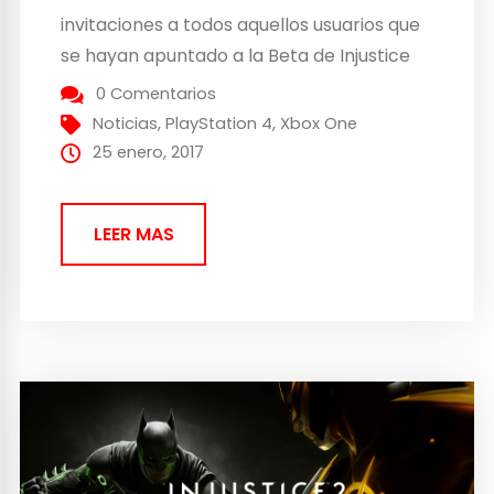
invitaciones a todos aquellos usuarios que
se hayan apuntado a la Beta de Injustice
2 para que puedan entrar ya a jugar. La
0 Comentarios
segunda es que Robin también se unirá a
Noticias
,
PlayStation 4
,
Xbox One
la lucha como personaje jugable. Da inicio
25 enero, 2017
a...
LEER MAS