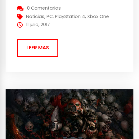
llegará a todas las plataformas el próximo
0 Comentarios
17 de noviembre. Confirmado de manera
Noticias
,
PC
,
PlayStation 4
,
Xbox One
oficial por parte de Electronic Arts, hoy...
11 julio, 2017
LEER MAS