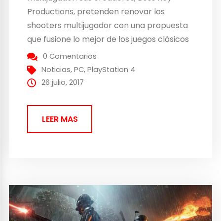
Productions, pretenden renovar los
shooters multijugador con una propuesta
que fusione lo mejor de los juegos clásicos
y los modernos. Desde el 28 hasta el 31 de
0 Comentarios
julio, habrá una beta abierta del juego en
Noticias
,
PC
,
PlayStation 4
PC y PS4 Por equipos, en partidas de 5...
26 julio, 2017
LEER MAS