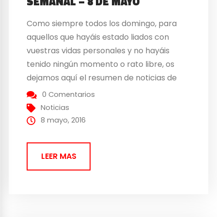
SEMANAL – 8 DE MAYO
Como siempre todos los domingo, para
aquellos que hayáis estado liados con
vuestras vidas personales y no hayáis
tenido ningún momento o rato libre, os
dejamos aquí el resumen de noticias de
esta semana. Esta semana ha habido
0 Comentarios
noticias de todo tipo como pueden ser de
Noticias
eventos, rumores de Nintendo NX, nuevos
8 mayo, 2016
detalles para ultimar...
LEER MAS