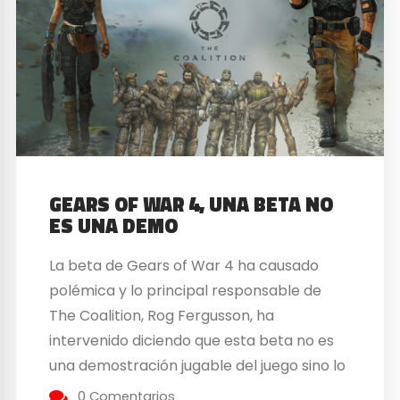
GEARS OF WAR 4, UNA BETA NO
ES UNA DEMO
La beta de Gears of War 4 ha causado
polémica y lo principal responsable de
The Coalition, Rog Fergusson, ha
intervenido diciendo que esta beta no es
una demostración jugable del juego sino lo
que su propio nombre indica, una beta de
0 Comentarios