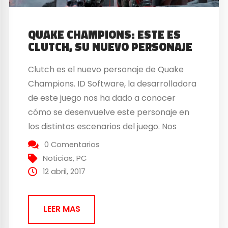
QUAKE CHAMPIONS: ESTE ES
CLUTCH, SU NUEVO PERSONAJE
Clutch es el nuevo personaje de Quake
Champions. ID Software, la desarrolladora
de este juego nos ha dado a conocer
cómo se desenvuelve este personaje en
los distintos escenarios del juego. Nos
muestra las habilidades de Clutch en un
0 Comentarios
nuevo vídeo La beta cerrada de Quake
Noticias
,
PC
Champions empezó la semana pasada y
12 abril, 2017
ya son muchos...
LEER MAS