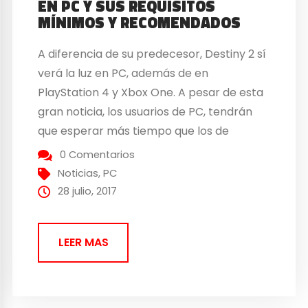
EN PC Y SUS REQUISITOS
MÍNIMOS Y RECOMENDADOS
A diferencia de su predecesor, Destiny 2 sí
verá la luz en PC, además de en
PlayStation 4 y Xbox One. A pesar de esta
gran noticia, los usuarios de PC, tendrán
que esperar más tiempo que los de
consola para poder echarle el guante a la
0 Comentarios
secuela de Destiny. Aun así, tendrán la
Noticias
,
PC
oportunidad...
28 julio, 2017
LEER MAS