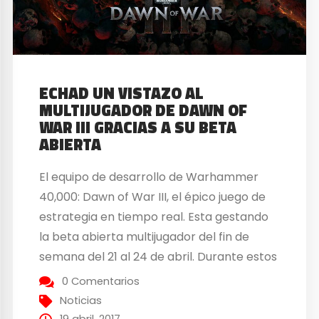
ECHAD UN VISTAZO AL
MULTIJUGADOR DE DAWN OF
WAR III GRACIAS A SU BETA
ABIERTA
El equipo de desarrollo de Warhammer
40,000: Dawn of War III, el épico juego de
estrategia en tiempo real. Esta gestando
la beta abierta multijugador del fin de
semana del 21 al 24 de abril. Durante estos
cuatro dias, los jugadores se enfrentarán a
0 Comentarios
descomunales ejércitos del universo de
Noticias
Warhammer 40.000: Marines del Espacio,
19 abril, 2017