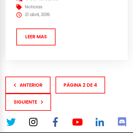
testeo. «La industria ha tomado la palabra
Noticias
beta y la ha retorcido para...
21 abril, 2016
LEER MAS
ANTERIOR
PÁGINA 2 DE 4
SIGUIENTE