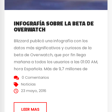
INFOGRAFÍA SOBRE LA BETA DE
OVERWATCH
Blizzard publicó una infografía con los
datos más significativos y curiosos de la
beta de Overwatch, que por fin llega
mañana a todos los usuarios a las 01:00 AM,
hora Española. Más de 9,7 millones de
jugadores de 190 países distintos tomaron
0 Comentarios
parte en la beta abierta, sumando así un
Noticias
total de casi 5.000 millones de
23 mayo, 2016
minutos jugados. Los...
LEER MAS