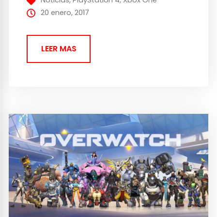
Noticias
,
PlayStation 4
,
Xbox One
NetherRealm Studios llevan trabajando
20 enero, 2017
tiempo en el juego y viendo...
LEER MAS