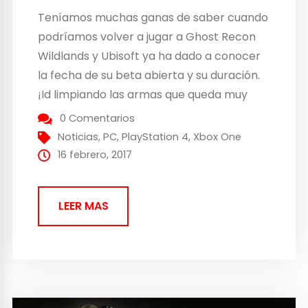
Teníamos muchas ganas de saber cuando
podríamos volver a jugar a Ghost Recon
Wildlands y Ubisoft ya ha dado a conocer
la fecha de su beta abierta y su duración.
¡Id limpiando las armas que queda muy
poco! Ghost Recon Wildlands llegará el
0 Comentarios
próximo 3 de marzo y apunta a ser uno de
Noticias
,
PC
,
PlayStation 4
,
Xbox One
los juegos...
16 febrero, 2017
LEER MAS