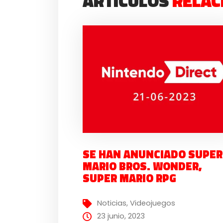
ARTÍCULOS
RELAC
SE HAN ANUNCIADO SUPER
MARIO BROS. WONDER,
SUPER MARIO RPG
Noticias
,
Videojuegos
23 junio, 2023