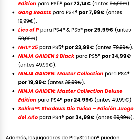
Edition
para PS5®
por 73,14€
(antes
94,99€
).
Gang Beasts
para PS4®
por 7,99€
(antes
19,99€
).
Lies of P
para PS4® & PS5®
por 29,99€
(antes
59,99€
).
NHL® 25
para PS5®
por 23,99€
(antes
79,99€
).
NINJA GAIDEN 2 Black
para PS5®
por 34,99€
(antes
49,99€
).
NINJA GAIDEN: Master Collection
para PS4®
por 19,99€
(antes
39,99€
).
NINJA GAIDEN: Master Collection Deluxe
Edition
para PS4®
por 24,99€
(antes
49,99€
).
Sekiro™: Shadows Die Twice – Edición Juego
del Año
para PS4®
por 34,99€
(antes
69,99€
).
Además, los jugadores de PlayStation® pueden