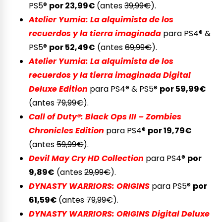
PS5®
por 23,99€
(antes
39,99€
).
Atelier Yumia: La alquimista de los
recuerdos y la tierra imaginada
para PS4® &
PS5®
por 52,49€
(antes
69,99€
).
Atelier Yumia: La alquimista de los
recuerdos y la tierra imaginada Digital
Deluxe Edition
para PS4® & PS5®
por 59,99€
(antes
79,99€
).
Call of Duty®: Black Ops III – Zombies
Chronicles Edition
para PS4®
por 19,79€
(antes
59,99€
).
Devil May Cry HD Collection
para PS4®
por
9,89€
(antes
29,99€
).
DYNASTY WARRIORS: ORIGINS
para PS5®
por
61,59€
(antes
79,99€
).
DYNASTY WARRIORS: ORIGINS Digital Deluxe