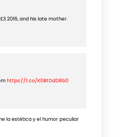
3 2016, and his late mother.
mom
https://t.co/K0BtDdD8b0
ene la estética y el humor peculiar