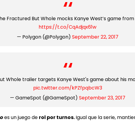
 The Fractured But Whole mocks Kanye West’s game from E
https://t.co/CqAdjqx61w
— Polygon (@Polygon)
September 22, 2017
But Whole trailer targets Kanye West's game about his 
pic.twitter.com/kPZfpqbcW3
— GameSpot (@GameSpot)
September 23, 2017
ro
es un juego de
rol por turnos.
Igual que la serie, manti