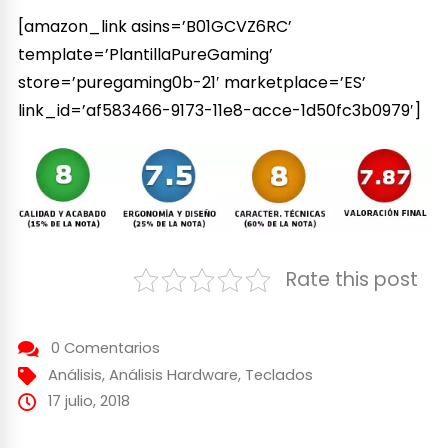
[amazon_link asins=’B01GCVZ6RC’
template=’PlantillaPureGaming’
store=’puregaming0b-21′ marketplace=’ES’
link_id=’af583466-9173-11e8-acce-1d50fc3b0979′]
Rate this post
0 Comentarios
Análisis
,
Análisis Hardware
,
Teclados
17 julio, 2018