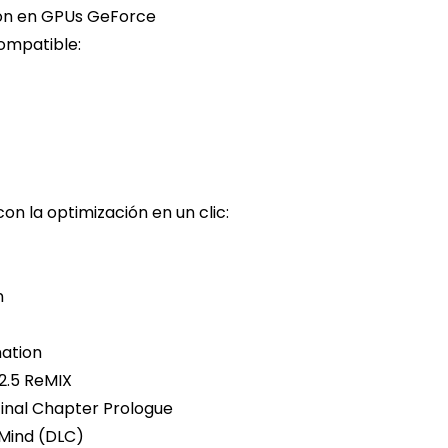
ión en GPUs GeForce
ompatible:
on la optimización en un clic:
n
nation
2.5 ReMIX
nal Chapter Prologue
 Mind (DLC)