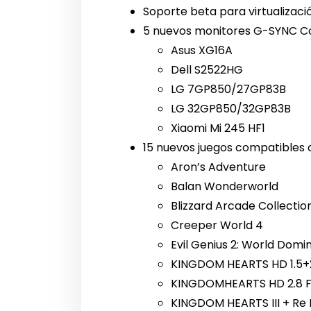
Soporte beta para virtualizac
5 nuevos monitores G-SYNC C
Asus XG16A
Dell S2522HG
LG 7GP850/27GP83B
LG 32GP850/32GP83B
Xiaomi Mi 245 HF1
15 nuevos juegos compatibles c
Aron’s Adventure
Balan Wonderworld
Blizzard Arcade Collectio
Creeper World 4
Evil Genius 2: World Domi
KINGDOM HEARTS HD 1.5+
KINGDOMHEARTS HD 2.8 Fi
KINGDOM HEARTS III + Re