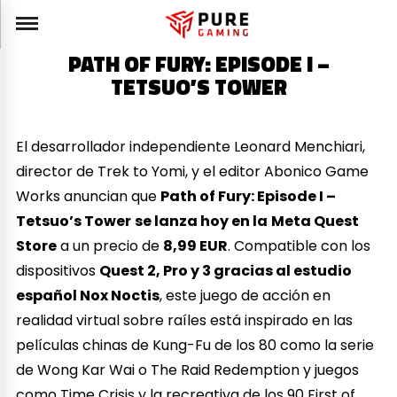
PATH OF FURY: EPISODE I –
TETSUO’S TOWER
El desarrollador independiente Leonard Menchiari,
director de Trek to Yomi, y el editor Abonico Game
Works anuncian que
Path of Fury: Episode I –
Tetsuo’s Tower
se lanza hoy en la
Meta Quest
Store
a un precio de
8,99 EUR
. Compatible con los
dispositivos
Quest 2, Pro y 3 gracias al estudio
español Nox Noctis
, este juego de acción en
realidad virtual sobre raíles está inspirado en las
películas chinas de Kung-Fu de los 80 como la serie
de Wong Kar Wai o The Raid Redemption y juegos
como Time Crisis y la recreativa de los 90 First of