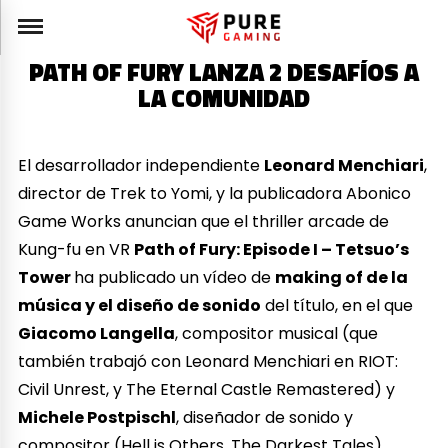
PATH OF FURY LANZA 2 DESAFÍOS A
LA COMUNIDAD
El desarrollador independiente
Leonard Menchiari
,
director de Trek to Yomi, y la publicadora Abonico
Game Works anuncian que el thriller arcade de
Kung-fu en VR
Path of Fury: Episode I – Tetsuo’s
Tower
ha publicado un vídeo de
making of de la
música y el diseño de sonido
del título, en el que
Giacomo Langella
, compositor musical (que
también trabajó con Leonard Menchiari en RIOT:
Civil Unrest, y The Eternal Castle Remastered) y
Michele Postpischl
, diseñador de sonido y
compositor (Hell is Others, The Darkest Tales)