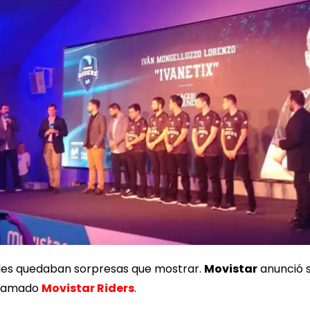
n les quedaban sorpresas que mostrar.
Movistar
anunció s
 llamado
Movistar Riders
.