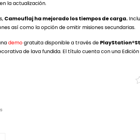
en la actualización.
s,
Camouflaj ha mejorado los tiempos de carga.
Inclu
iones así como la opción de omitir misiones secundarias.
una
demo
gratuita disponible a través de
PlayStation®S
rativa de lava fundida. El título cuenta con una Edición 
os
R