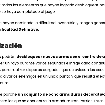
 y todos los elementos que hayan logrado desbloquear pa
 se haya completado el juego.
ue hayan dominado la dificultad Invencible y tengan gan
ificultad Definitivo
.
ización
es podrán
desbloquear nuevas armas en el centro de
r un rayo durante varios segundos e inflige daño contin
para realizar disparos cargados que atraviesan los escu
 a varios enemigos en un único punto y que resulta efe
adura.
ste parche
un conjunto de ocho armaduras decorativ
. Entre las que se encuentra la armadura Iron Patriot. Es