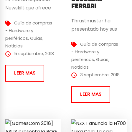
FERRARI
Newskill, que ofrece
periféricos de alta
Thrustmaster ha
Guía de compras
tecnología, añade a su
presentado hoy sus
- Hardware y
lista de productos la
primeros auriculares
periféricos
,
Guias
,
mesa RGB Fenrir, una
Guía de compras
gaming con motivos de
Noticias
mesa profesional y
- Hardware y
la Scuderia Ferrari.
5 septiembre, 2018
diseñada
periféricos
,
Guias
,
Estarán disponibles
específicamente para
Noticias
oficialmente en la
LEER MAS
gamers. ¡Os
3 septiembre, 2018
Ferrari Store City Race
enseñamos a
2018 en Milán.
continuación todo lo
LEER MAS
Thrustmaster
que esta belleza puede
y Scuderia Ferrari
ofrecer! Newskill: Fenrir
unidos en unos cascos
– Profesionalidad y
Estos hermosos cascos
diseño específico
serán el regalo ideal
Pregunta: ¿Cuál podría