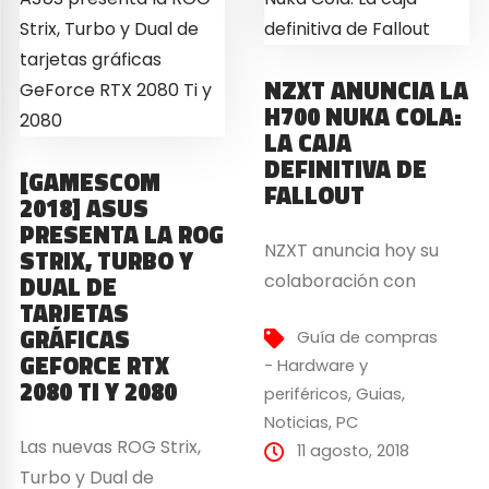
para los fans de la
ser el complemento
escudería F1 Scuderia
perfecto para una...
Ferrari. Quizás no
NZXT ANUNCIA LA
mejorarán su
H700 NUKA COLA:
LA CAJA
gameplay, pero...
DEFINITIVA DE
[GAMESCOM
FALLOUT
2018] ASUS
PRESENTA LA ROG
NZXT anuncia hoy su
STRIX, TURBO Y
colaboración con
DUAL DE
TARJETAS
Bethesda Softworks
GRÁFICAS
Guía de compras
para lanzar al mercado
GEFORCE RTX
- Hardware y
la primera caja
2080 TI Y 2080
periféricos
,
Guias
,
temática de Fallout
Noticias
,
PC
licenciada oficialmente:
Las nuevas ROG Strix,
11 agosto, 2018
La H700 Nuka Cola.
Turbo y Dual de