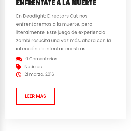
ENFRÉNTATE A LA MUERTE
En Deadlight: Directors Cut nos
enfrentaremos a la muerte, pero
literalmente. Este juego de experiencia
zombi resucita una vez más, ahora con la
intención de infectar nuestras
consolas PlayStation4, Xbox One y nuestro
0 Comentarios
querido PC. ¿Cuando lo esperamos? El
Noticias
próximo 21 de Junio intentaremos
21 marzo, 2016
sobrevivir en este mundo apocalíptico. Así
que ve preparando tu kit de supervivencia
LEER MAS
Zombi… ¡Lo vas a necesitar!...