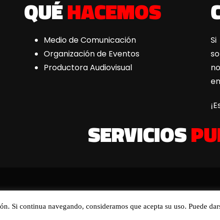
QUÉ
HACEMOS
Medio de Comunicación
Si
Organización de Eventos
s
Productora Audiovisual
n
e
¡E
SERVICIOS
PU
ión. Si continua navegando, consideramos que acepta su uso. Puede dar