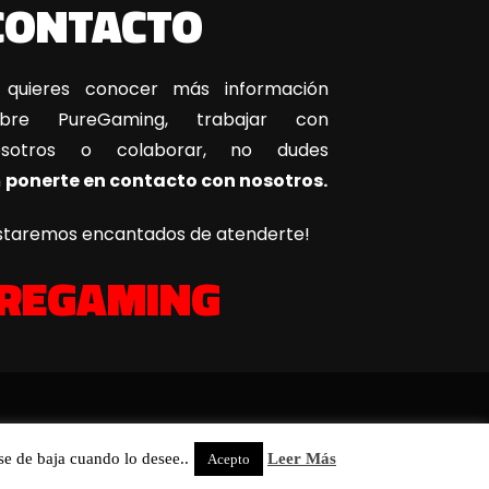
CONTACTO
 quieres conocer más información
obre PureGaming, trabajar con
osotros o colaborar, no dudes
n
ponerte en contacto con nosotros.
staremos encantados de atenderte!
REGAMING
se de baja cuando lo desee..
Leer Más
Acepto