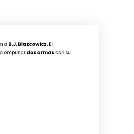
ón a
B.J. Blazcowicz.
El
ara empuñar
dos armas
con su