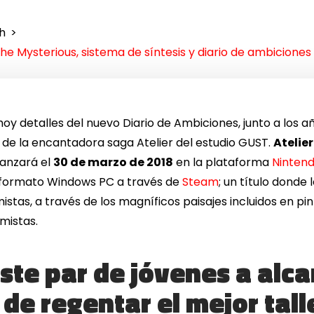
h
the Mysterious, sistema de síntesis y diario de ambiciones
y detalles del nuevo Diario de Ambiciones, junto a los aña
a de la encantadora saga Atelier del estudio GUST.
Atelier
lanzará el
30 de marzo de 2018
en la plataforma
Nintend
formato Windows PC a través de
Steam
; un título donde 
mistas, a través de los magníficos paisajes incluidos en p
mistas.
ste par de jóvenes a alca
de regentar el mejor talle