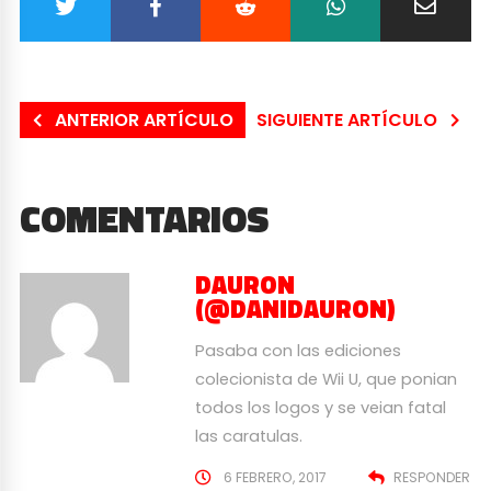
ANTERIOR ARTÍCULO
SIGUIENTE ARTÍCULO
COMENTARIOS
DAURON
(@DANIDAURON)
Pasaba con las ediciones
colecionista de Wii U, que ponian
todos los logos y se veian fatal
las caratulas.
6 FEBRERO, 2017
RESPONDER