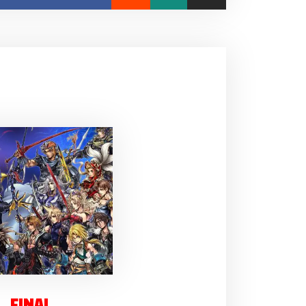
… FINAL