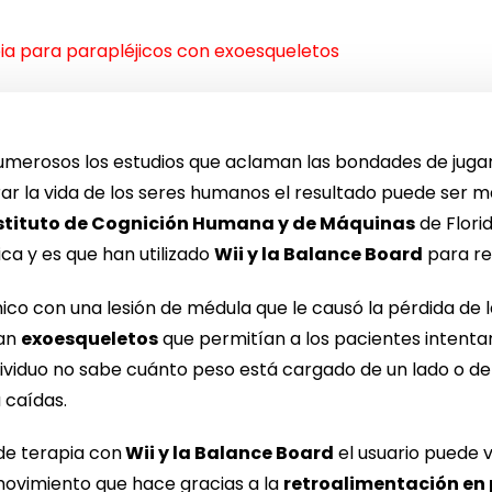
apia para parapléjicos con exoesqueletos
numerosos los estudios que aclaman las bondades de juga
r la vida de los seres humanos el resultado puede ser má
nstituto de Cognición Humana y de Máquinas
de Flori
ca y es que han utilizado
Wii y la Balance Board
para rea
ico con una lesión de médula que le causó la pérdida de la
ran
exoesqueletos
que permitían a los pacientes intenta
ndividuo no sabe cuánto peso está cargado de un lado o d
 caídas.
de terapia con
Wii y la Balance Board
el usuario puede 
ovimiento que hace gracias a la
retroalimentación en 