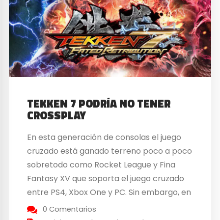
TEKKEN 7 PODRÍA NO TENER
CROSSPLAY
En esta generación de consolas el juego
cruzado está ganado terreno poco a poco
sobretodo como Rocket League y Fina
Fantasy XV que soporta el juego cruzado
entre PS4, Xbox One y PC. Sin embargo, en
el futuro juego de Bandai Namco, Tekken 7
0 Comentarios
podría no tenerlo porque según las