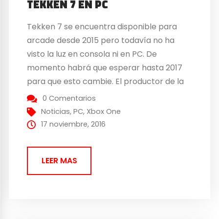
TEKKEN 7 EN PC
Tekken 7 se encuentra disponible para
arcade desde 2015 pero todavía no ha
visto la luz en consola ni en PC. De
momento habrá que esperar hasta 2017
para que esto cambie. El productor de la
franquicia, Katsuhiro Harada, realizó una
0 Comentarios
entrevista con el medio anglosajón
Noticias
,
PC
,
Xbox One
Gamespot hablando entre otras cosas de
17 noviembre, 2016
la llegada de su título...
LEER MAS