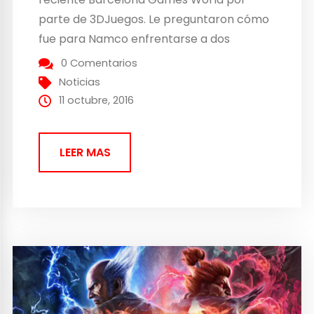
parte de 3DJuegos. Le preguntaron cómo
fue para Namco enfrentarse a dos
grandes compañías como Capcom y
0 Comentarios
Sega, que tenían bajo el brazo a dos de los
Noticias
grandes videojuegos de lucha, Street
11 octubre, 2016
Fighter II y Virtua Fighter. Ante...
LEER MAS