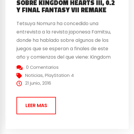
SOBRE KINGDOM HEARTS III, 0.2
Y FINAL FANTASY VII REMAKE
Tetsuya Nomura ha concedido una
entrevista a la revista japonesa Famitsu,
donde ha hablado sobre algunos de los
juegos que se esperan a finales de este
año y comienzos del que viene: Kingdom
Hearts II.8 Final Chapter Prologue,
0 Comentarios
Kingdom Hearts III y Final Fantasy VII
Noticias
,
PlayStation 4
Remake. Ha comentado que en el episodio
21 junio, 2016
0.2 que estará presente...
LEER MAS