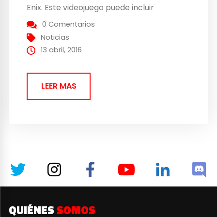
Enix. Este videojuego puede incluir
elementos de carácter propio como por
0 Comentarios
ejemplo los spin off que se fueron
Noticias
añadiendo a lo largo de toda la historia de
13 abril, 2016
esta...
LEER MAS
QUIÉNES
SOMOS