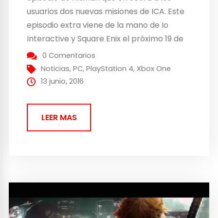
usuarios dos nuevas misiones de ICA. Este
episodio extra viene de la mano de Io
Interactive y Square Enix el próximo 19 de
julio para Xbox One, PC y PlayStation 4.
0 Comentarios
Este juego centra sus nuevas misiones en
Noticias
,
PC
,
PlayStation 4
,
Xbox One
perspectivas anteriores...
13 junio, 2016
LEER MAS