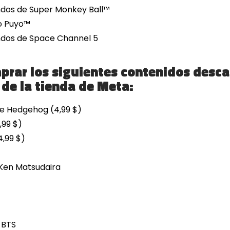
dos de Super Monkey Ball™️
o Puyo™️
ndos de Space Channel 5
rar los siguientes contenidos desc
 de la tienda de Meta:
he Hedgehog (4,99 $)
,99 $)
,99 $)
Ken Matsudaira
 BTS