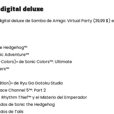
 digital deluxe
digital deluxe de Samba de Amigo: Virtual Party (39,99 $) e
he Hedgehog™️
nic Adventure™
-Colors)» de Sonic Colors™: Ultimate
iers™
dition)» de Ryu Ga Gotoku Studio
pace Channel 5™: Part 2
Rhythm Thief™ y el Misterio del Emperador
ndos de Sonic the Hedgehog
dos de Tails