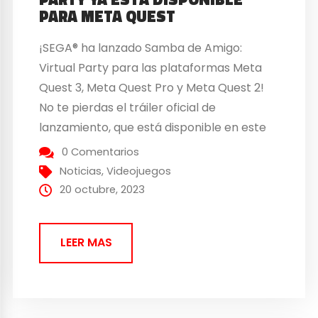
PARA META QUEST
¡SEGA®️ ha lanzado Samba de Amigo:
Virtual Party para las plataformas Meta
Quest 3, Meta Quest Pro y Meta Quest 2!
No te pierdas el tráiler oficial de
lanzamiento, que está disponible en este
LINK. Menéate y baila al ritmo de
0 Comentarios
canciones míticas de artistas tan
Noticias
,
Videojuegos
relevantes como The Jonas Brothers,
20 octubre, 2023
Carly Rae Jepsen o...
LEER MAS