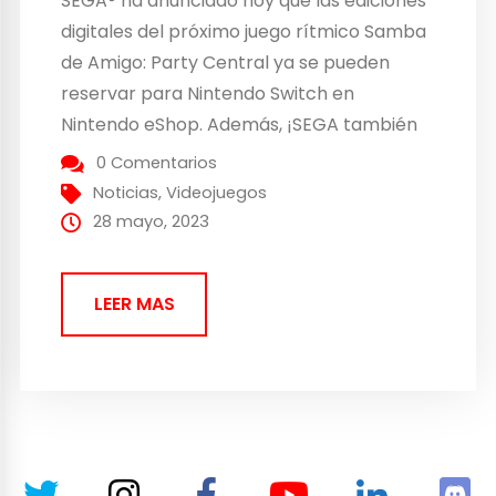
SEGA®️ ha anunciado hoy que las ediciones
digitales del próximo juego rítmico Samba
de Amigo: Party Central ya se pueden
reservar para Nintendo Switch en
Nintendo eShop. Además, ¡SEGA también
ha revelado que Samba de Amigo: Party
0 Comentarios
Central se lanzará oficialmente para
Noticias
,
Videojuegos
Nintendo Switch en Occidente el 29 de
28 mayo, 2023
agosto de 2023! Samba de Amigo:...
LEER MAS