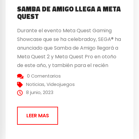
SAMBA DE AMIGO LLEGA A META
QUEST
Durante el evento Meta Quest Gaming
Showcase que se ha celebradoy, SEGA® ha
anunciado que Samba de Amigo llegará a
Meta Quest 2 y Meta Quest Pro en otoño
de este año, y también para el recién
anunciado Meta Quest 3 a finales de año.
0 Comentarios
Encontrarás el tráiler de anuncio aquí,
Noticias
,
Videojuegos
mientras que ya se...
8 junio, 2023
LEER MAS