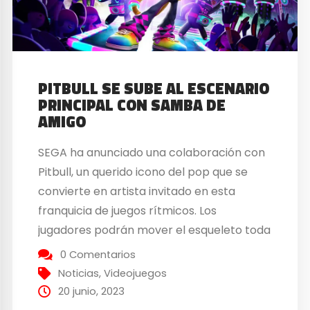
PITBULL SE SUBE AL ESCENARIO
PRINCIPAL CON SAMBA DE
AMIGO
SEGA ha anunciado una colaboración con
Pitbull, un querido icono del pop que se
convierte en artista invitado en esta
franquicia de juegos rítmicos. Los
jugadores podrán mover el esqueleto toda
la noche y hacer sus poses al ritmo de una
0 Comentarios
selección de canciones de Pitbull, tanto en
Noticias
,
Videojuegos
Samba de Amigo: Party Central para
20 junio, 2023
Nintendo...