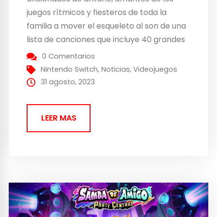
juegos rítmicos y fiesteros de toda la
familia a mover el esqueleto al son de una
lista de canciones que incluye 40 grandes
éxitos de los géneros más populares del
0 Comentarios
mundo, tales como EDM, pop o latina,
Nintendo Switch
,
Noticias
,
Videojuegos
entre muchos más. Además, incluye...
31 agosto, 2023
LEER MAS