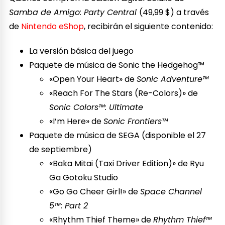
Samba de Amigo: Party Central
(49,99 $) a través
de
Nintendo eShop
, recibirán el siguiente contenido:
La versión básica del juego
Paquete de música de Sonic the Hedgehog™️
«Open Your Heart» de
Sonic Adventure™
«Reach For The Stars (Re-Colors)» de
Sonic Colors™: Ultimate
«I’m Here» de
Sonic Frontiers™
Paquete de música de SEGA (disponible el 27
de septiembre)
«Baka Mitai (Taxi Driver Edition)» de Ryu
Ga Gotoku Studio
«Go Go Cheer Girl!» de
Space Channel
5™: Part 2
«Rhythm Thief Theme» de
Rhythm Thief™