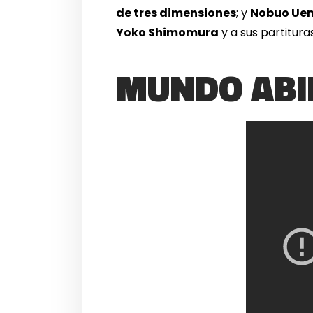
de tres dimensiones
; y
Nobuo Ue
Yoko Shimomura
y a sus partitura
MUNDO ABI