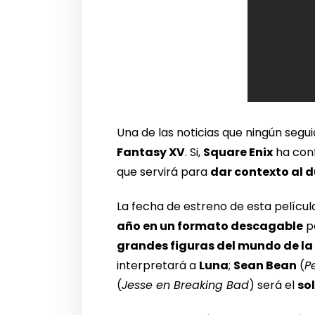
Una de las noticias que ningún segu
Fantasy XV
. Si,
Square Enix
ha conf
que servirá para
dar contexto al d
La fecha de estreno de esta películ
año en un formato descagable
po
grandes figuras del mundo de la 
interpretará a
Luna
;
Sean Bean
(
P
(
Jesse en Breaking Bad
) será el
so