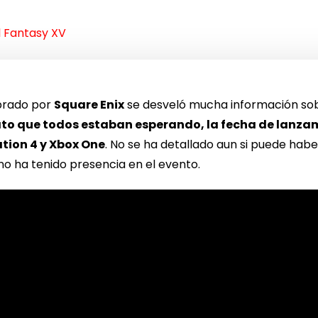
l Fantasy XV
brado por
Square Enix
se desveló mucha información sobr
l dato que todos estaban esperando, la fecha de lanz
tion 4 y Xbox One
. No se ha detallado aun si puede hab
no ha tenido presencia en el evento.