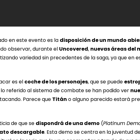
do en este evento es la
disposición de un mundo abie
dido observar, durante el
Uncovered
,
nuevas áreas del 
izando variedad sin precedentes de la saga, ya que en 
acar es el
coche de los personajes
, que se puede
estro
En lo referido al sistema de combate se han podido ver
nue
atacando. Parece que
Titán
o alguno parecido estará pr
icia de que se
dispondrá de una demo
(
Platinum Dem
mato descargable
. Esta demo se centra en la juventud d