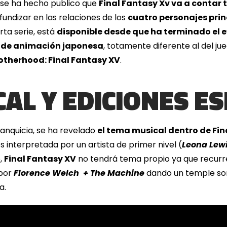
, se ha hecho publico que
Final Fantasy Xv va a contar
fundizar en las relaciones de los
cuatro personajes prin
rta serie, está
disponible desde que ha terminado el 
lo de animación japonesa
, totamente diferente al del j
otherhood: Final Fantasy XV
.
AL Y EDICIONES ES
anquicia, se ha revelado
el tema musical dentro de Fin
s interpretada por un artista de primer nivel (
Leona Lew
o,
Final Fantasy XV
no tendrá tema propio ya que recurre
 por
Florence Welch + The Machine
dando un temple son
a.