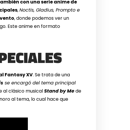
 también con una serie anime de
cipales
,
Noctis, Gladius, Prompto e
evento
, donde podemos ver un
uego. Este anime en formato
PECIALES
al Fantasy XV
. Se trata de una
is
se encargó del tema principal
 al clásico musical
Stand by Me
de
oro al tema, lo cual hace que