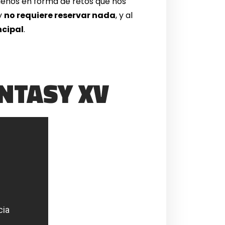
sueños en forma de retos que nos
 y
no requiere reservar nada
, y al
ncipal
.
ANTASY XV