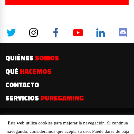
QUIÉNES
SOMOS
QUÉ
HACEMOS
CONTACTO
SERVICIOS
PUREGAMING
2019© Todos los derechos reservados
Esta web utiliza cookies para mejorar la navegación. Si continua
navegando, consideramos que acepta su uso. Puede darse de baja