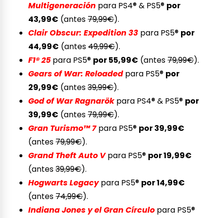
Multigeneración
para PS4® & PS5®
por
43,99€
(antes
79,99€
).
Clair Obscur: Expedition 33
para PS5®
por
44,99€
(antes
49,99€
).
F1® 25
para PS5®
por 55,99€
(antes
79,99€
).
Gears of War: Reloaded
para PS5®
por
29,99€
(antes
39,99€
).
God of War Ragnarök
para PS4® & PS5®
por
39,99€
(antes
79,99€
).
Gran Turismo™ 7
para PS5®
por 39,99€
(antes
79,99€
).
Grand Theft Auto V
para PS5®
por 19,99€
(antes
39,99€
).
Hogwarts Legacy
para PS5®
por 14,99€
(antes
74,99€
).
Indiana Jones y el Gran Círculo
para PS5®