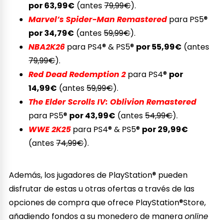
por 63,99€
(antes
79,99€
).
Marvel’s Spider-Man Remastered
para PS5®
por 34,79€
(antes
59,99€
).
NBA2K26
para PS4® & PS5®
por 55,99€
(antes
79,99€
).
Red Dead Redemption 2
para PS4®
por
14,99€
(antes
59,99€
).
The Elder Scrolls IV: Oblivion Remastered
para PS5®
por 43,99€
(antes
54,99€
).
WWE 2K25
para PS4® & PS5®
por 29,99€
(antes
74,99€
).
Además, los jugadores de PlayStation® pueden
disfrutar de estas u otras ofertas a través de las
opciones de compra que ofrece PlayStation®Store,
añadiendo fondos a su monedero de manera
online