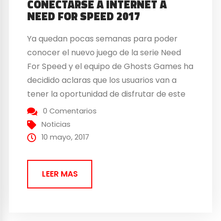
CONECTARSE A INTERNET A
NEED FOR SPEED 2017
Ya quedan pocas semanas para poder
conocer el nuevo juego de la serie Need
For Speed y el equipo de Ghosts Games ha
decidido aclaras que los usuarios van a
tener la oportunidad de disfrutar de este
juego de automóviles y conducción sin la
0 Comentarios
necesidad de estar conectados a Internet
Noticias
como ha estado ocurriendo en...
10 mayo, 2017
LEER MAS