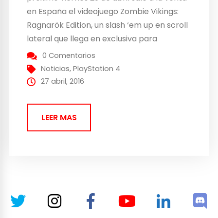
en España el videojuego Zombie Vikings:
Ragnarök Edition, un slash ‘em up en scroll
lateral que llega en exclusiva para
PlayStation 4. En este juego el jugador se
0 Comentarios
va a embarcar en una aventura divertida
Noticias
,
PlayStation 4
protagonizada por una patrulla de...
27 abril, 2016
LEER MAS