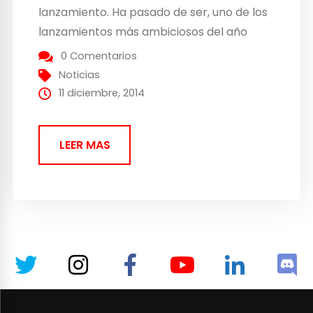
lanzamiento. Ha pasado de ser, uno de los
lanzamientos más ambiciosos del año
para la consola de Sony, a la peor
0 Comentarios
pesadilla de la compañía. No sólo ha
Noticias
sufrido graves retrasos en su
11 diciembre, 2014
lanzamiento,...
LEER MAS