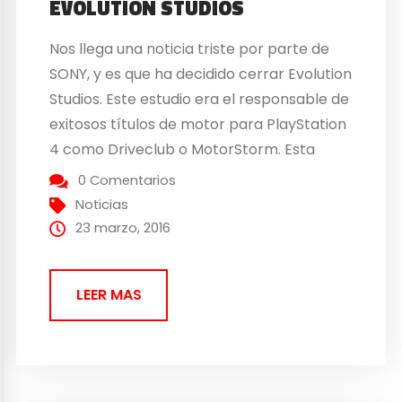
EVOLUTION STUDIOS
Nos llega una noticia triste por parte de
SONY, y es que ha decidido cerrar Evolution
Studios. Este estudio era el responsable de
exitosos títulos de motor para PlayStation
4 como Driveclub o MotorStorm. Esta
compañía lleva en pie desde 1999 y su
0 Comentarios
especialidad siempre han sido los juegos
Noticias
de motor habiéndolo desarrollados para
23 marzo, 2016
todas las consolas...
LEER MAS