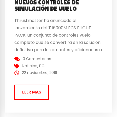
NUEVOS CONTROLES DE
SIMULACIÓN DE VUELO
Thrustmaster ha anunciado el
lanzamiento del T.16000M FCS FLIGHT
PACK, un conjunto de controles vuelo
completo que se convertirá en la solución
definitiva para los amantes y aficionados a
la simulación de vuelo. El pack incluye: El
0 Comentarios
flight stick T.16000M FCS El mando de
Noticias
,
PC
potencia TWCS Sistema de pedales de
22 noviembre, 2016
timón TFRP El pack incorpora...
LEER MAS