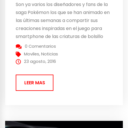
Son ya varios los diseñadores y fans de la
saga Pokémon los que se han animado en
las últimas semanas a compartir sus
creaciones inspiradas en el juego para
smartphone de las criaturas de bolsillo
desarrollado por Niantic y que
0 Comentarios
está causando furor entre la población. Ya
Moviles
,
Noticias
se ha mencionado en muchas ocasiones
23 agosto, 2016
que la versión del...
LEER MAS