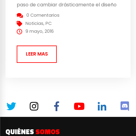
paso de cambiar drásticamente el diseño
estas tarjetas graficas, y digo esto porque
0 Comentarios
realmente no ha sido un salto cuantitativo
Noticias
,
PC
a lo que...
9 mayo, 2016
LEER MAS
QUIÉNES
SOMOS