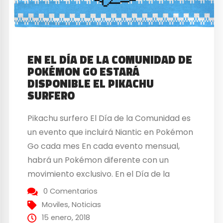
EN EL DÍA DE LA COMUNIDAD DE
POKÉMON GO ESTARÁ
DISPONIBLE EL PIKACHU
SURFERO
Pikachu surfero El Día de la Comunidad es
un evento que incluirá Niantic en Pokémon
Go cada mes En cada evento mensual,
habrá un Pokémon diferente con un
movimiento exclusivo. En el Día de la
Comunidad de Pokémon Go será una
0 Comentarios
oportunidad para que los entrenadores
Moviles
,
Noticias
puedan reunirse en los parques. Y así
15 enero, 2018