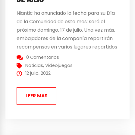
Niantic ha anunciado la fecha para su Día
de la Comunidad de este mes: será el
próximo domingo, 17 de julio. Una vez más,
embajadores de la compañía repartirán
recompensas en varios lugares repartidos
por ciudades de todo el país desde las
0 Comentarios
11.00h hasta las 14.00h hora local. Por otro
Noticias
,
Videojuegos
lado, los entrenadores Pokémon
12 julio, 2022
recibirán...
LEER MAS