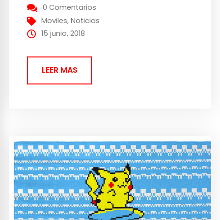
criaturas Pokémon y obtener además
0 Comentarios
bonificaciones adicionales. El nuevo Día de
Moviles
,
Noticias
la Comunidad de Pokémon Go: Larvitar,
15 junio, 2018
más puntos...
LEER MAS