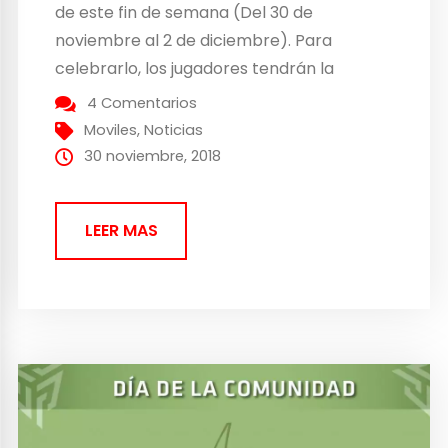
de este fin de semana (Del 30 de
noviembre al 2 de diciembre). Para
celebrarlo, los jugadores tendrán la
oportunidad de atrapar un gran número
4 Comentarios
de Pokémon de la primera generación, así
Moviles
,
Noticias
como obtener un gran número de...
30 noviembre, 2018
LEER MAS