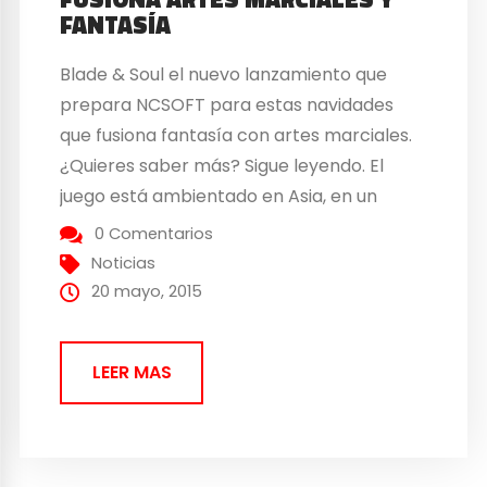
FANTASÍA
Blade & Soul el nuevo lanzamiento que
prepara NCSOFT para estas navidades
que fusiona fantasía con artes marciales.
¿Quieres saber más? Sigue leyendo. El
juego está ambientado en Asia, en un
mundo mitológico donde confluyen
0 Comentarios
combates vertiginosos con la belleza
Noticias
visual de las artes marciales orientales
20 mayo, 2015
sobre un universo multijugador masivo
online. Desde su lanzamiento inicial en
LEER MAS
Asia...