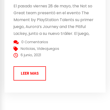
El pasado viernes 28 de mayo, the Not so
Great team presentó en el evento The
Moment by PlayStation Talents su primer
juego, Aurora’s Journey and the Pitiful
Lackey, junto a su nuevo tráiler. El juego,
que fue nominado a Mejor juego del año,
0 Comentarios
Mejor juego para la prensa y Juego con
Noticias
,
Videojuegos
mejor narrativa en...
6 junio, 2021
LEER MAS