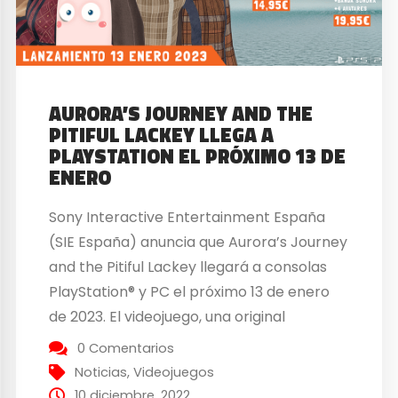
AURORA’S JOURNEY AND THE
PITIFUL LACKEY LLEGA A
PLAYSTATION EL PRÓXIMO 13 DE
ENERO
Sony Interactive Entertainment España
(SIE España) anuncia que Aurora’s Journey
and the Pitiful Lackey llegará a consolas
PlayStation® y PC el próximo 13 de enero
de 2023. El videojuego, una original
aventura de scroll lateral, disparos y
0 Comentarios
plataformas desarrollada por el estudio
Noticias
,
Videojuegos
indie con sede en Ibiza The Not So Great
10 diciembre, 2022