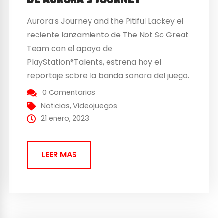
Aurora’s Journey and the Pitiful Lackey el
reciente lanzamiento de The Not So Great
Team con el apoyo de
PlayStation®Talents, estrena hoy el
reportaje sobre la banda sonora del juego.
La compositora japonesa Marika Takeuchi,
0 Comentarios
autora de la misma, explica que estuvo
Noticias
,
Videojuegos
implicada en el proceso creativo desde el
21 enero, 2023
primer momento para inspirar la música...
LEER MAS