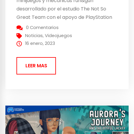
minijuegos y mecánicas run&gun
desarrollado por el estudio The Not So
Great Team con el apoyo de PlayStation
Talents Games Camp, disponible a partir
0 Comentarios
de hoy para PS4, PS5 y Steam, en las
Noticias
,
Videojuegos
siguientes ediciones: Edición Estándar a
16 enero, 2023
14,95€ en PS5, PS4...
LEER MAS