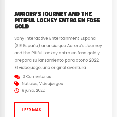
AURORA’S JOURNEY AND THE
PITIFUL LACKEY ENTRA EN FASE
GOLD
Sony Interactive Entertainment España
(SIE España) anuncia que Aurora’s Journey
and the Pitiful Lackey entra en fase gold y
prepara su lanzamiento para otoño 2022.
El videojuego, una original aventura
aventura de scroll lateral, disparos y
0 Comentarios
plataformas hecha por el estudio indie
Noticias
,
Videojuegos
con sede en Ibiza The Not So Great Team,
8 junio, 2022
ya está disponible en...
LEER MAS