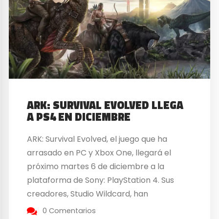
ARK: SURVIVAL EVOLVED LLEGA
A PS4 EN DICIEMBRE
ARK: Survival Evolved, el juego que ha
arrasado en PC y Xbox One, llegará el
próximo martes 6 de diciembre a la
plataforma de Sony: PlayStation 4. Sus
creadores, Studio Wildcard, han
confirmado que su llegada a PS4 llega
0 Comentarios