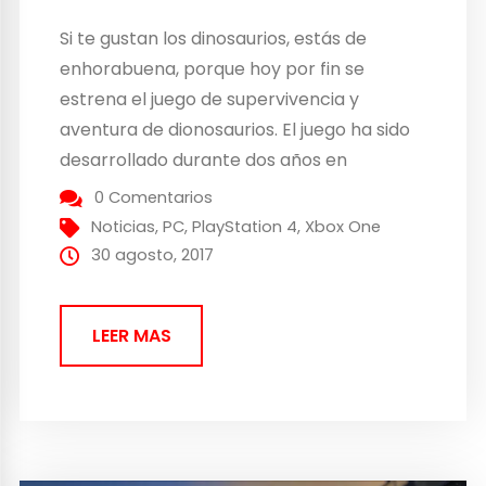
Si te gustan los dinosaurios, estás de
enhorabuena, porque hoy por fin se
estrena el juego de supervivencia y
aventura de dionosaurios. El juego ha sido
desarrollado durante dos años en
colaboración con los fans Desde el
0 Comentarios
lanzamiento en el acceso anticipado de
Noticias
,
PC
,
PlayStation 4
,
Xbox One
Steam en junio de 2015, ha reunido a más
30 agosto, 2017
de 10 millones...
LEER MAS