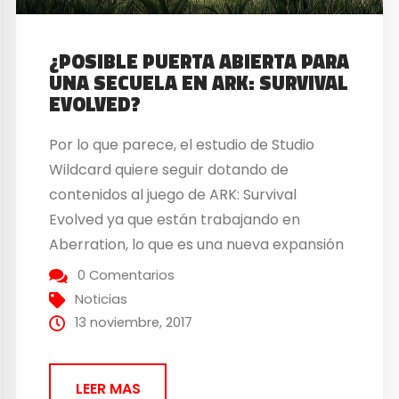
¿POSIBLE PUERTA ABIERTA PARA
UNA SECUELA EN ARK: SURVIVAL
EVOLVED?
Por lo que parece, el estudio de Studio
Wildcard quiere seguir dotando de
contenidos al juego de ARK: Survival
Evolved ya que están trabajando en
Aberration, lo que es una nueva expansión
de contenidos que se espera que salga en
0 Comentarios
2018. Pero estos autores no sólo están
Noticias
pensando en esta expansión, ya que
13 noviembre, 2017
parece que...
LEER MAS