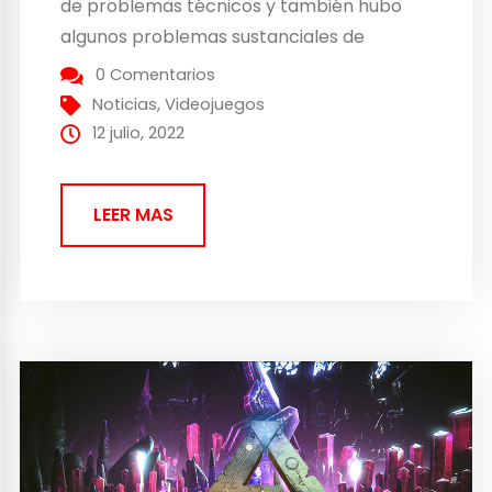
de problemas técnicos y también hubo
algunos problemas sustanciales de
desaceleración. Afortunadamente, el
0 Comentarios
equipo de Studio Wildcard está buscando
Noticias
,
Videojuegos
cambiar la situación con Ark: Ultimate
12 julio, 2022
Survivor Edition: una ‘renovación
completa’ del juego de...
LEER MAS