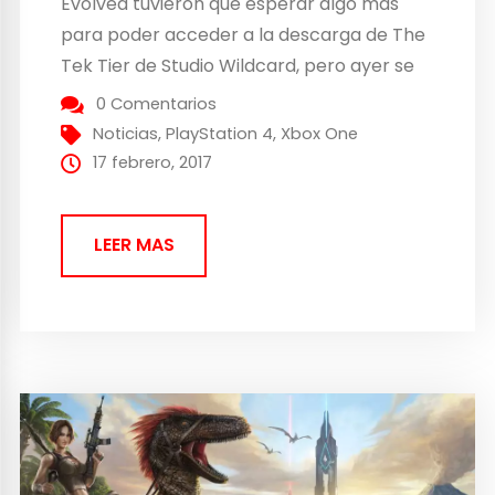
Evolved tuvieron que esperar algo más
para poder acceder a la descarga de The
Tek Tier de Studio Wildcard, pero ayer se
estrenó el parche 1.11 ocupando 5.55 GB de
0 Comentarios
contenido. Más allá de los añadidos, se han
Noticias
,
PlayStation 4
,
Xbox One
actualizado también algunos elementos...
17 febrero, 2017
LEER MAS