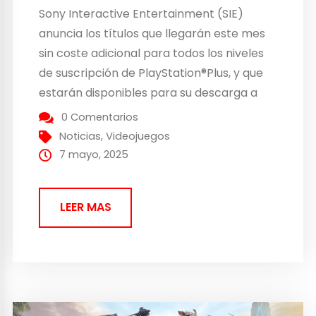
Sony Interactive Entertainment (SIE)
anuncia los títulos que llegarán este mes
sin coste adicional para todos los niveles
de suscripción de PlayStation®Plus, y que
estarán disponibles para su descarga a
través de PlayStation®Store desde el 6 de
0 Comentarios
mayo hasta el 2 de junio. Juegos del mes
Noticias
,
Videojuegos
(Essential – Extra – Premium) ARK: Survival
7 mayo, 2025
Ascended para...
LEER MAS