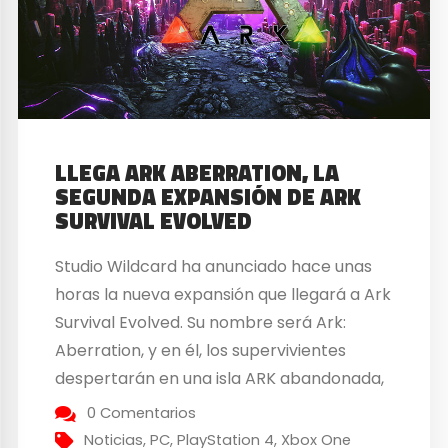
LLEGA ARK ABERRATION, LA
SEGUNDA EXPANSIÓN DE ARK
SURVIVAL EVOLVED
Studio Wildcard ha anunciado hace unas
horas la nueva expansión que llegará a Ark
Survival Evolved. Su nombre será Ark:
Aberration, y en él, los supervivientes
despertarán en una isla ARK abandonada,
cuyo nombre es Aberration. La luz solar
0 Comentarios
radioactiva y los peligros del entorno, así
Noticias
,
PC
,
PlayStation 4
,
Xbox One