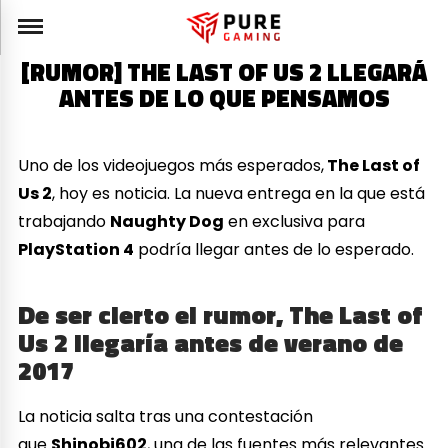
[RUMOR] THE LAST OF US 2 LLEGARÁ
ANTES DE LO QUE PENSAMOS
Uno de los videojuegos más esperados,
The Last of
Us 2
, hoy es noticia. La nueva entrega en la que está
trabajando
Naughty Dog
en exclusiva para
PlayStation 4
podría llegar antes de lo esperado.
De ser cierto el rumor, The Last of
Us 2 llegaría antes de verano de
2017
La noticia salta tras una contestación
que
Shinobi602
, una de las fuentes más relevantes