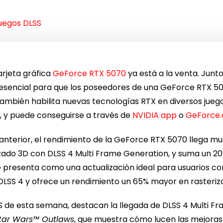
juegos DLSS
arjeta gráfica
GeForce RTX 5070
ya está a la venta. Junt
esencial para que los poseedores de una GeForce RTX 50
ambién habilita nuevas tecnologías RTX en diversos juego
V
, y puede conseguirse a través de
NVIDIA app
o
GeForce
terior, el rendimiento de la GeForce RTX 5070 llega mul
ado 3D con DLSS 4 Multi Frame Generation, y suma un 20
se presenta como una actualización ideal para usuarios c
n DLSS 4 y ofrece un rendimiento un 65% mayor en rasteriza
SS de esta semana, destacan la llegada de DLSS 4 Multi F
tar Wars™ Outlaws
, que muestra cómo lucen las mejoras