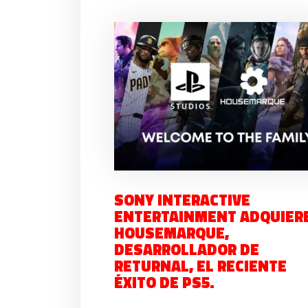
SONY INTERACTIVE
ENTERTAINMENT ADQUIER
HOUSEMARQUE,
DESARROLLADOR DE
RETURNAL, EL RECIENTE
ÉXITO DE PS5.