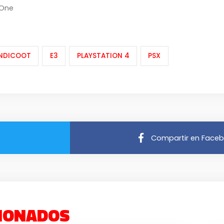
 One
NDICOOT
E3
PLAYSTATION 4
PSX
Compartir en Face
IONADOS