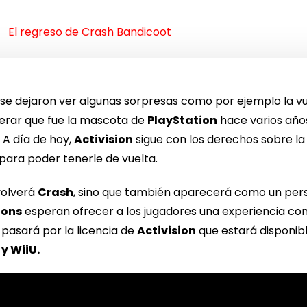
El regreso de Crash Bandicoot
se dejaron ver algunas sorpresas como por ejemplo la v
derar que fue la mascota de
PlayStation
hace varios años
.
A día de hoy,
Activision
sigue con los derechos sobre la
para poder tenerle de vuelta.
volverá
Crash
, sino que también aparecerá como un per
ions
esperan ofrecer a los jugadores una experiencia c
 pasará por la licencia de
Activision
que estará disponib
 y WiiU.