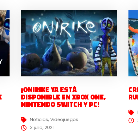
¡ONIRIKE YA ESTÁ
CR
E
DISPONIBLE EN XBOX ONE,
RU
NINTENDO SWITCH Y PC!
Noticias
,
Videojuegos
3 julio, 2021