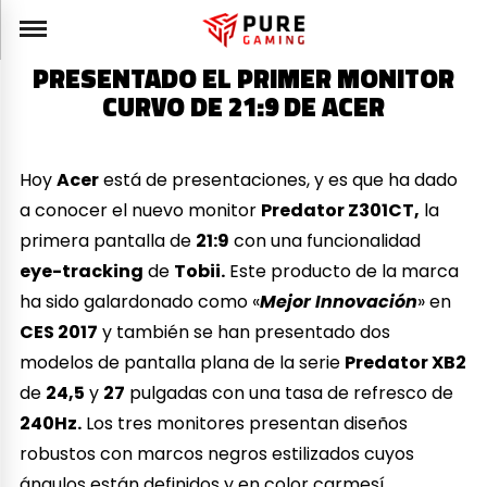
PRESENTADO EL PRIMER MONITOR
CURVO DE 21:9 DE ACER
Hoy
Acer
está de presentaciones, y es que ha dado
a conocer el nuevo monitor
Predator Z301CT,
la
primera pantalla de
21:9
con una funcionalidad
eye-tracking
de
Tobii.
Este producto de la marca
ha sido galardonado como «
Mejor Innovación
» en
CES 2017
y también se han presentado dos
modelos de pantalla plana de la serie
Predator XB2
de
24,5
y
27
pulgadas con una tasa de refresco de
240Hz.
Los tres monitores presentan diseños
robustos con marcos negros estilizados cuyos
ángulos están definidos y en color carmesí.