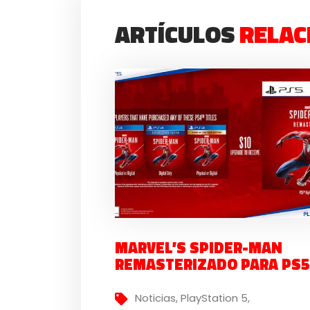
ARTÍCULOS
RELAC
MARVEL’S SPIDER-MAN
REMASTERIZADO PARA PS5
Noticias
,
PlayStation 5
,