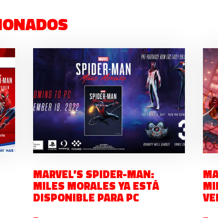
IONADOS
MARVEL’S SPIDER-MAN:
MA
MILES MORALES YA ESTÁ
MI
DISPONIBLE PARA PC
VE