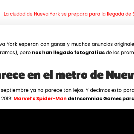
La ciudad de Nueva York se prepara para la llegada de
eva York esperan con ganas y muchos anuncios originale
éramos), pero
nos han llegado fotografías
de las prom
rece en el metro de Nuev
 septiembre ya no parece tan lejos. Y decimos esto por
 2018:
Marvel’s Spider-Man
de Insomniac Games para 