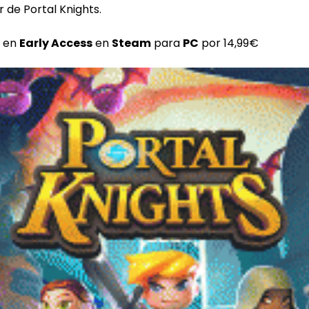
er de Portal Knights.
e en
Early Access
en
Steam
para
PC
por 14,99€