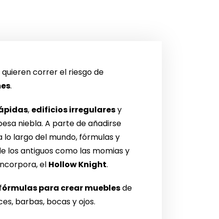
quieren correr el riesgo de
mes
.
lápidas
,
edificios irregulares
y
pesa niebla. A parte de añadirse
 lo largo del mundo, fórmulas y
de los antiguos como las momias y
incorpora, el
Hollow Knight
.
f
órmulas para crear muebles
de
s, barbas, bocas y ojos.