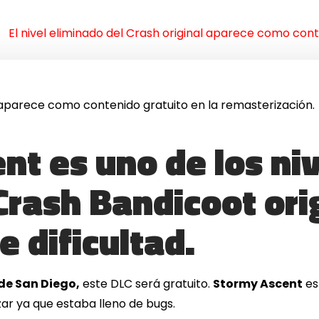
El nivel eliminado del Crash original aparece como con
al aparece como contenido gratuito en la remasterización.
nt es uno de los ni
Crash Bandicoot ori
e dificultad.
e San Diego,
este DLC será gratuito.
Stormy Ascent
est
izar ya que estaba lleno de bugs.