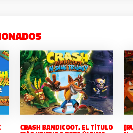
IONADOS
E
CRASH BANDICOOT, EL TÍTULO
[R