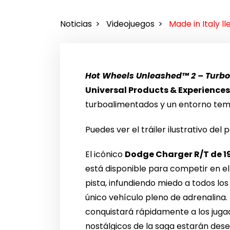
Noticias
Videojuegos
Made in Italy l
Hot Wheels Unleashed™ 2 – Turb
Universal Products & Experience
turboalimentados y un entorno temát
Puedes ver el tráiler ilustrativo de
El icónico
Dodge Charger R/T de 1
está disponible para competir en el
pista, infundiendo miedo a todos los 
único vehículo pleno de adrenalina.
conquistará rápidamente a los jugad
nostálgicos de la saga estarán des