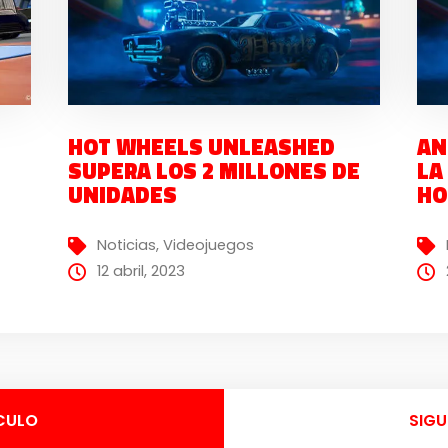
HOT WHEELS UNLEASHED
AN
SUPERA LOS 2 MILLONES DE
LA
UNIDADES
HO
Noticias
,
Videojuegos
12 abril, 2023
CULO
SIGU