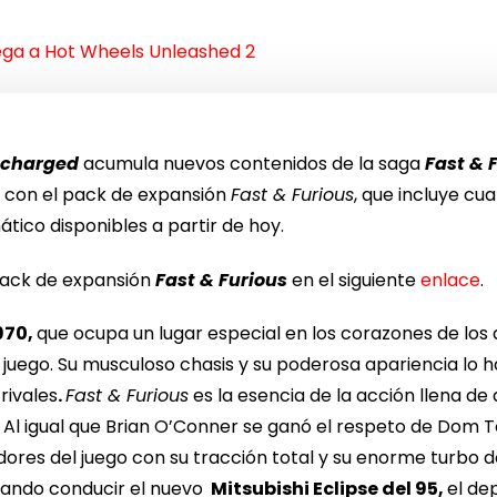
lega a Hot Wheels Unleashed 2
ocharged
acumula nuevos contenidos de la saga
Fast & 
s
con el pack de expansión
Fast & Furious
, que incluye cu
ico disponibles a partir de hoy.
l pack de expansión
Fast & Furious
en el siguiente
enlace
.
970,
que ocupa un lugar especial en los corazones de los 
 juego. Su musculoso chasis y su poderosa apariencia lo h
rivales
.
Fast & Furious
es la esencia de la acción llena de 
 Al igual que Brian O’Conner se ganó el respeto de Dom T
ores del juego con su tracción total y su enorme turbo d
eando conducir el nuevo
Mitsubishi Eclipse del 95,
el de