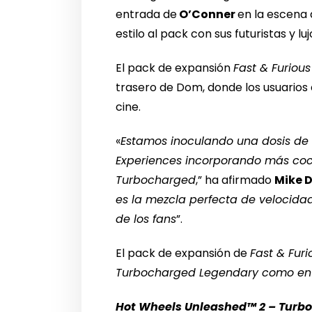
entrada de
O’Conner
en la escena 
estilo al pack con sus futuristas y lu
El pack de expansión
Fast & Furious
trasero de Dom, donde los usuarios
cine.
«
Estamos inoculando una dosis de 
Experiences incorporando más coch
Turbocharged
,” ha afirmado
Mike D
es la mezcla perfecta de velocida
de los fans
”.
El pack de expansión de
Fast & Furi
Turbocharged Legendary como en 
Hot Wheels Unleashed™ 2 – Turb