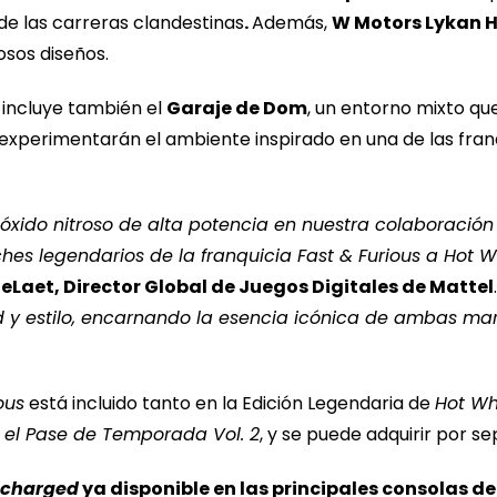
de las carreras clandestinas
.
Además,
W Motors Lykan 
josos diseños.
incluye también el
Garaje de Dom
, un entorno mixto que
 experimentarán el ambiente inspirado en una de las fran
óxido nitroso de alta potencia en nuestra colaboración
es legendarios de la franquicia Fast & Furious a Hot 
eLaet, Director Global de Juegos Digitales de Mattel
d y estilo, encarnando la esencia icónica de ambas ma
ous
está incluido tanto en la Edición Legendaria de
Hot Wh
el Pase de Temporada Vol. 2
, y se puede adquirir por s
ocharged
ya disponible en las principales consolas d