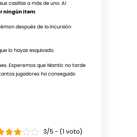
s casillas a más de uno. Al
ar ningún item
.
émon después de la incursión
ue lo hayas esquivado.
nes. Esperemos que Niantic no tarde
 tantos jugadores ha conseguido
3/5 - (1 voto)