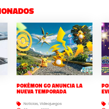
IONADOS
POKÉMON GO ANUNCIA LA
PO
NUEVA TEMPORADA
EV
Noticias
,
Videojuegos