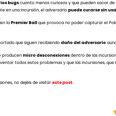
rios bugs
cuanto menos curiosos y que pueden sacar de su
e en una incursión, el adversario
puede curarse sin us
 en la
Premier Ball
que provoca no poder capturar el Pok
ortado que siguen recibiendo
daño del adversario
aunq
se producen
micro desconexiones
dentro de las incursio
lventar todos estos problemas y que las incursiones, que
iones, no dejéis de visitar
este post
.