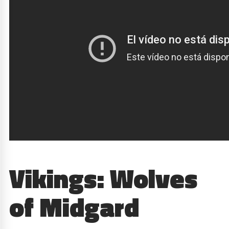
Vikings: Wolves
of Midgard