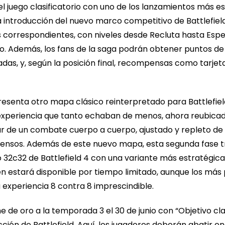
l juego clasificatorio con uno de los lanzamientos más es
 introducción del nuevo marco competitivo de Battlefield.
correspondientes, con niveles desde Recluta hasta Espe
o. Además, los fans de la saga podrán obtener puntos de
das, y, según la posición final, recompensas como tarjetas
, presenta otro mapa clásico reinterpretado para Battlefiel
a experiencia que tanto echaban de menos, ahora reubicada
tar de un combate cuerpo a cuerpo, ajustado y repleto de
ensos. Además de este nuevo mapa, esta segunda fase tr
 32c32 de Battlefield 4 con una variante más estratégica
n estará disponible por tiempo limitado, aunque los más 
a experiencia 8 contra 8 imprescindible.
he de oro a la temporada 3 el 30 de junio con “Objetivo cla
cción de Battlefield. Aquí, los jugadores deberán abatir 