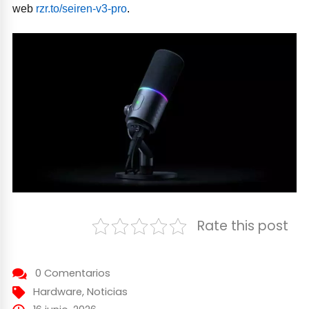
web
rzr.to/seiren-v3-pro
.
Rate this post
0 Comentarios
Hardware
,
Noticias