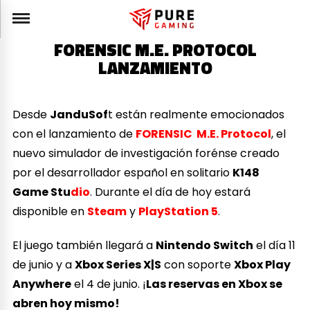
FORENSIC M.E. PROTOCOL
LANZAMIENTO
Desde
JanduSof
t están realmente emocionados
con el lanzamiento de
FORENSIC M.E. Protocol
, el
nuevo simulador de investigación forénse creado
por el desarrollador español en solitario
K148
Game Stu
dio
. Durante el día de hoy estará
disponible en
Steam
y
PlayStation 5
.
El juego también llegará a
Nintendo Switch
el día 11
de junio y a
Xbox Series X|S
con soporte
Xbox Play
Anywhere
el 4 de junio. ¡
Las reservas en Xbox se
abren hoy mismo!