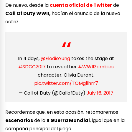
De nuevo, desde la
cuenta oficial de Twitter
de
Call Of Duty WWII,
hacían el anuncio de la nueva
actriz.
In 4 days,
@ElodieYung
takes the stage at
#SDCC2017
to reveal her
#WWIIZombies
character, Olivia Durant.
pic.twitter.com/TOMg1ihrr7
— Call of Duty (@CallofDuty)
July 16, 2017
Recordemos que, en esta ocasión, retomaremos
escenarios
de la
II Guerra Mundial
, igual que en la
campaña principal del juego.