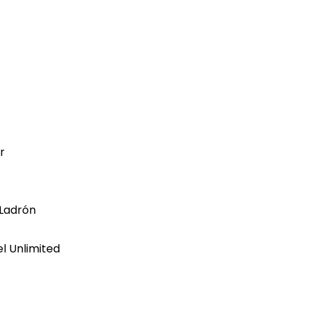
r
 Ladrón
el Unlimited