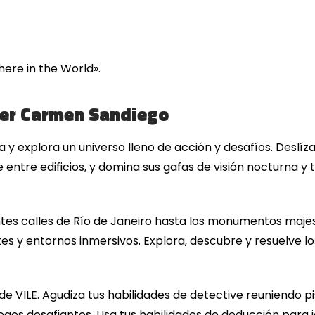
ere in the World».
 ser Carmen Sandiego
 y explora un universo lleno de acción y desafíos. Deslíza
entre edificios, y domina sus gafas de visión nocturna y
ntes calles de Río de Janeiro hasta los monumentos maje
es y entornos inmersivos. Explora, descubre y resuelve l
de VILE. Agudiza tus habilidades de detective reuniendo pi
gos desafiantes. Usa tus habilidades de deducción para i