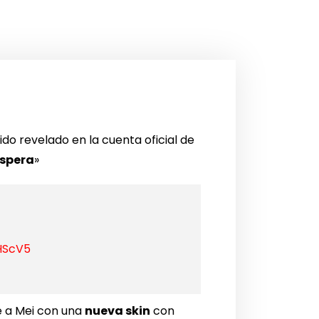
do revelado en la cuenta oficial de
espera
»
HScV5
ve a Mei con una
nueva skin
con