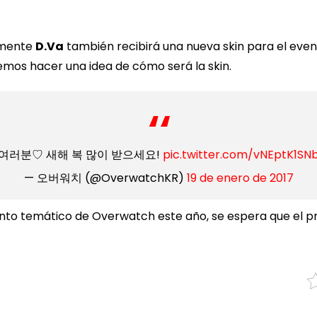
emente
D.Va
también recibirá una nueva skin para el event
mos hacer una idea de cómo será la skin.
여러분♡ 새해 복 많이 받으세요!
pic.twitter.com/vNEptK1SN
— 오버워치 (@OverwatchKR)
19 de enero de 2017
evento temático de Overwatch este año, se espera que el 