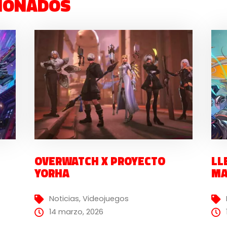
IONADOS
OVERWATCH X PROYECTO
LL
YORHA
MA
Noticias
,
Videojuegos
14 marzo, 2026