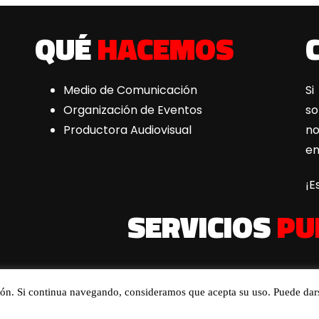
QUÉ
HACEMOS
Medio de Comunicación
Si
Organización de Eventos
s
Productora Audiovisual
n
e
¡E
SERVICIOS
PU
ión. Si continua navegando, consideramos que acepta su uso. Puede dar