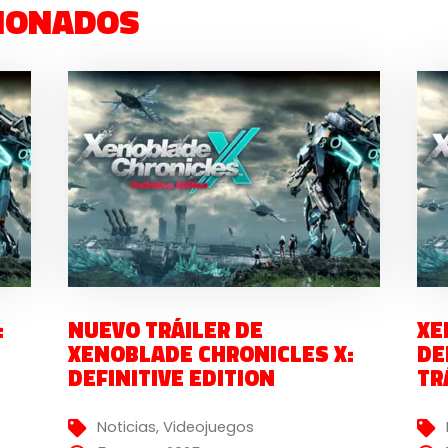
IONADOS
:
NUEVO TRÁILER DE
XE
XENOBLADE CHRONICLES X:
DE
DEFINITIVE EDITION
TR
Noticias
,
Videojuegos