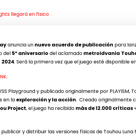
hts llegará en físico
lay
anuncia un
nuevo acuerdo de publicación
para lanz
o del
5º aniversario
del aclamado
metroidvania
Touho
e
2024
. Será la primera vez que el juego esté disponible e
INK
.
S Playground y publicado originalmente por PLAYISM, To
s en la
exploración y la acción
. Creado originalmente c
ou Project
, el juego ha recibido
más de 12.000 críticas
publicar y distribuir las versiones físicas de Touhou Luna